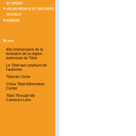
ET SPORT
VIE DU PEUPLE ET SECURITE
SOCIALE
ANNEXE
Liens
40e Anniversaire de la
fondation de la région
autonome du Tibet
Le Tibet aux couleurs de
l'automne
Tibet de Chine
China Tibet Information
Center
Tibet Through My
Camera's Lens