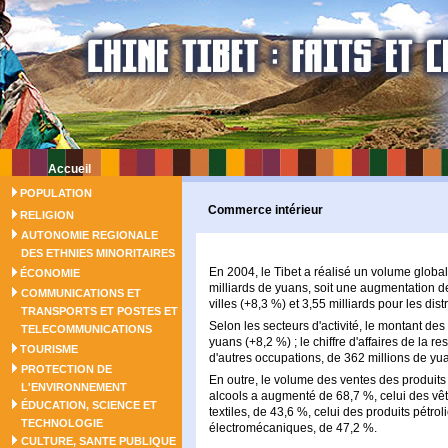
Accueil
POPULATION
Commerce intérieur
RELIGION
AUTONOMIE REGIONALE
DES ETHNIES MINORITAIRES
En 2004, le Tibet a réalisé un volume globa
ÉCONOMIE
milliards de yuans, soit une augmentation de
COMMUNICATIONS ET
villes (+8,3 %) et 3,55 milliards pour les dist
TRANSPORTS ET POSTES ET
Selon les secteurs d'activité, le montant des
TELECOMMUNICATIONS
yuans (+8,2 %) ; le chiffre d'affaires de la r
TOURISME
d'autres occupations, de 362 millions de yu
PROTECTION DE
En outre, le volume des ventes des produits 
L'ENVIRONNEMENT
alcools a augmenté de 68,7 %, celui des vê
ÉDUCATION, SCIENCE ET
textiles, de 43,6 %, celui des produits pétrol
TECHNOLOGIE
électromécaniques, de 47,2 %.
CULTURE, SANTE PUBLIQUE