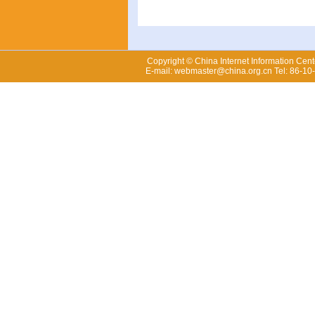
Copyright © China Internet Information Cent
E-mail: webmaster@china.org.cn Tel: 86-1