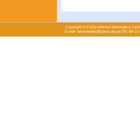
Copyright © China Internet Information Cent
E-mail: webmaster@china.org.cn Tel: 86-1