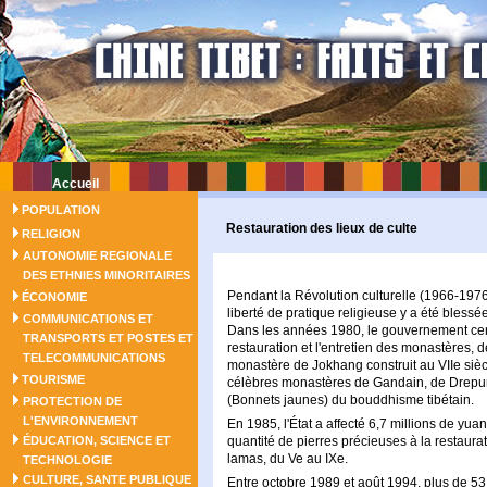
Accueil
POPULATION
Restauration des lieux de culte
RELIGION
AUTONOMIE REGIONALE
DES ETHNIES MINORITAIRES
Pendant la Révolution culturelle (1966-1976)
ÉCONOMIE
liberté de pratique religieuse y a été blessée
COMMUNICATIONS ET
Dans les années 1980, le gouvernement cent
TRANSPORTS ET POSTES ET
restauration et l'entretien des monastères,
TELECOMMUNICATIONS
monastère de Jokhang construit au VIIe sièc
TOURISME
célèbres monastères de Gandain, de Drepun
(Bonnets jaunes) du bouddhisme tibétain.
PROTECTION DE
L'ENVIRONNEMENT
En 1985, l'État a affecté 6,7 millions de yua
ÉDUCATION, SCIENCE ET
quantité de pierres précieuses à la restau
lamas, du Ve au IXe.
TECHNOLOGIE
CULTURE, SANTE PUBLIQUE
Entre octobre 1989 et août 1994, plus de 53 