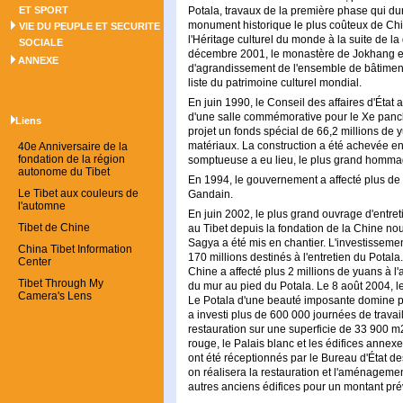
ET SPORT
Potala, travaux de la première phase qui durè
monument historique le plus coûteux de Ch
VIE DU PEUPLE ET SECURITE
l'Héritage culturel du monde à la suite de
SOCIALE
décembre 2001, le monastère de Jokhang et
ANNEXE
d'agrandissement de l'ensemble de bâtiments 
liste du patrimoine culturel mondial.
En juin 1990, le Conseil des affaires d'État 
d'une salle commémorative pour le Xe panc
Liens
projet un fonds spécial de 66,2 millions de 
matériaux. La construction a été achevée e
40e Anniversaire de la
fondation de la région
somptueuse a eu lieu, le plus grand hommag
autonome du Tibet
En 1994, le gouvernement a affecté plus de 
Le Tibet aux couleurs de
Gandain.
l'automne
En juin 2002, le plus grand ouvrage d'entret
Tibet de Chine
au Tibet depuis la fondation de la Chine nou
Sagya a été mis en chantier. L'investisseme
China Tibet Information
170 millions destinés à l'entretien du Potala
Center
Chine a affecté plus 2 millions de yuans à 
Tibet Through My
du mur au pied du Potala. Le 8 août 2004, le
Camera's Lens
Le Potala d'une beauté imposante domine p
a investi plus de 600 000 journées de travail
restauration sur une superficie de 33 900 m2
rouge, le Palais blanc et les édifices annex
ont été réceptionnés par le Bureau d'État 
on réalisera la restauration et l'aménagem
autres anciens édifices pour un montant pré