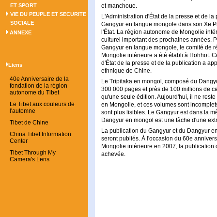
ET SPORT
et manchoue.
VIE DU PEUPLE ET SECURITE
L'Administration d'État de la presse et de la 
SOCIALE
Gangyur en langue mongole dans son Xe Pla
l'État. La région autonome de Mongolie int
ANNEXE
culturel important des prochaines années. Po
Gangyur en langue mongole, le comité de r
Mongolie intérieure a été établi à Hohhot. C
d'État de la presse et de la publication a ap
Liens
ethnique de Chine.
40e Anniversaire de la
Le Tripitaka en mongol, composé du Dangyur
fondation de la région
300 000 pages et près de 100 millions de 
autonome du Tibet
qu'une seule édition. Aujourd'hui, il ne res
Le Tibet aux couleurs de
en Mongolie, et ces volumes sont incomplets.
l'automne
sont plus lisibles. Le Gangyur est dans la m
Dangyur en mongol est une tâche d'une ex
Tibet de Chine
La publication du Gangyur et du Dangyur 
China Tibet Information
seront publiés. À l'occasion du 60e anniver
Center
Mongolie intérieure en 2007, la publicatio
Tibet Through My
achevée.
Camera's Lens