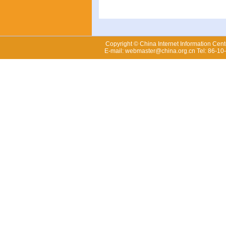
Copyright © China Internet Information Cent
E-mail: webmaster@china.org.cn Tel: 86-1