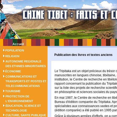
Accueil
POPULATION
Publication des livres et textes anciens
RELIGION
AUTONOMIE REGIONALE
DES ETHNIES MINORITAIRES
Le Tripitaka est un objet précieux du trésor 
ÉCONOMIE
manuscrites en langues chinoise, tibétaine
COMMUNICATIONS ET
institution, le Centre de recherche en tibé
TRANSPORTS ET POSTES ET
rapport concernant la publication du Tripitak
TELECOMMUNICATIONS
sur la liste des projets de recherche scient
TOURISME
en philosophie et sciences sociales du pays
PROTECTION DE
En mai 1987, le Centre de recherche en tib
L'ENVIRONNEMENT
Bureau d'édition comparée du Tripitaka. Aprè
ÉDUCATION, SCIENCE ET
spécialistes aux connaissances vastes et pr
(édition comparée) a été publié en 1995 par
TECHNOLOGIE
CULTURE, SANTE PUBLIQUE
Grâce à plusieurs années d'efforts, on a comp