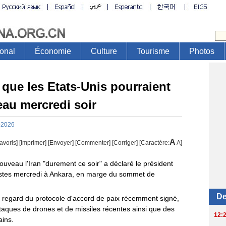
que les Etats-Unis pourraient
eau mercredi soir
-2026
A
avoris]
[
Imprimer
]
[Envoyer]
[Commenter]
[
Corriger
] [Caractère:
A
]
ouveau l'Iran "durement ce soir" a déclaré le président
istes mercredi à Ankara, en marge du sommet de
u regard du protocole d'accord de paix récemment signé,
aques de drones et de missiles récentes ainsi que des
ains.