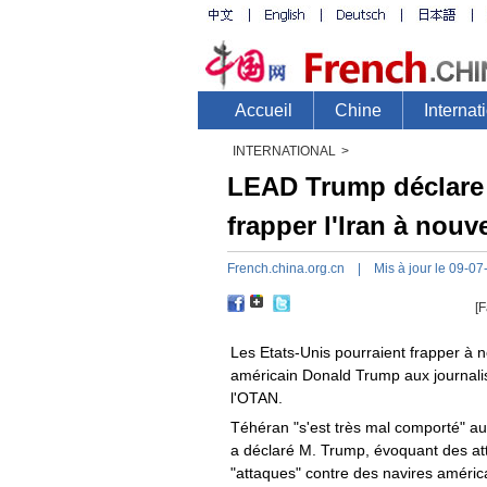
INTERNATIONAL
>
LEAD Trump déclare 
frapper l'Iran à nouv
French.china.org.cn
| Mis à jour le 09-07
[F
Les Etats-Unis pourraient frapper à n
américain Donald Trump aux journal
l'OTAN.
Téhéran "s'est très mal comporté" a
a déclaré M. Trump, évoquant des att
"attaques" contre des navires améric