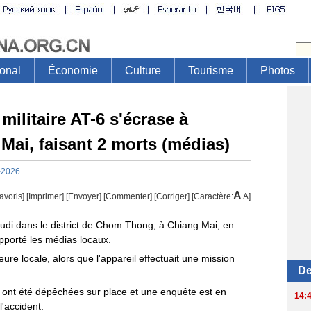
militaire AT-6 s'écrase à
 Mai, faisant 2 morts (médias)
-2026
A
avoris]
[
Imprimer
]
[Envoyer]
[Commenter]
[
Corriger
] [Caractère:
A
]
jeudi dans le district de Chom Thong, à Chiang Mai, en
apporté les médias locaux.
ure locale, alors que l'appareil effectuait une mission
 ont été dépêchées sur place et une enquête est en
'accident.