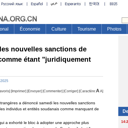
es nouvelles sanctions de
comme étant "juridiquement
-2025
A
avoris]
[
Imprimer
]
[Envoyer]
[Commenter]
[
Corriger
] [Caractère:
A
]
étrangères a dénoncé samedi les nouvelles sanctions
des individus et entités soudanais comme manquant de
ui a exhorté le bloc à adopter une approche plus