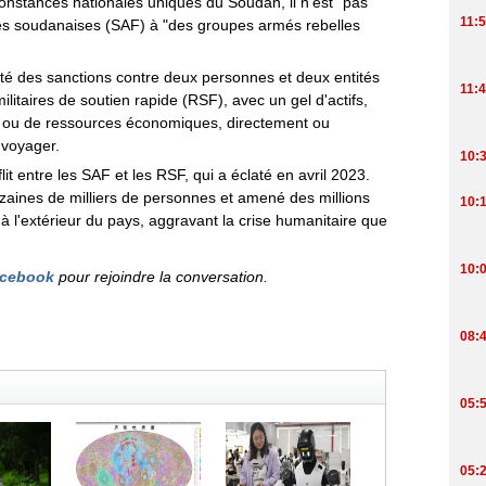
constances nationales uniques du Soudan, il n'est "pas
ées soudanaises (SAF) à "des groupes armés rebelles
té des sanctions contre deux personnes et deux entités
litaires de soutien rapide (RSF), avec un gel d'actifs,
nds ou de ressources économiques, directement ou
 voyager.
t entre les SAF et les RSF, qui a éclaté en avril 2023.
izaines de milliers de personnes et amené des millions
 et à l'extérieur du pays, aggravant la crise humanitaire que
cebook
pour rejoindre la conversation.