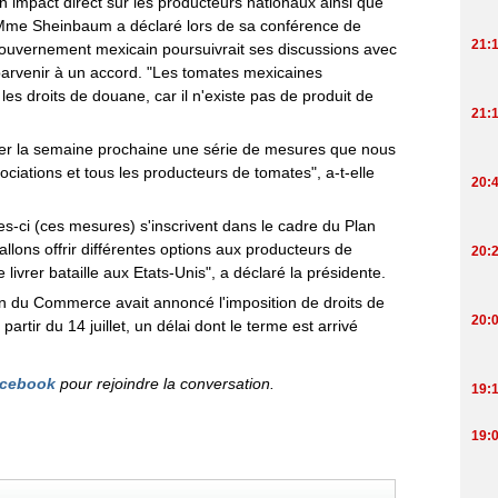
n impact direct sur les producteurs nationaux ainsi que
Mme Sheinbaum a déclaré lors de sa conférence de
gouvernement mexicain poursuivrait ses discussions avec
parvenir à un accord. "Les tomates mexicaines
les droits de douane, car il n'existe pas de produit de
er la semaine prochaine une série de mesures que nous
ociations et tous les producteurs de tomates", a-t-elle
s-ci (ces mesures) s'inscrivent dans le cadre du Plan
lons offrir différentes options aux producteurs de
livrer bataille aux Etats-Unis", a déclaré la présidente.
ain du Commerce avait annoncé l'imposition de droits de
rtir du 14 juillet, un délai dont le terme est arrivé
cebook
pour rejoindre la conversation.