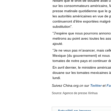
Notant que le droit de douane avait u
sur les consommateurs américains, 
presse matinale quotidienne que le 
les autorités américaines en vue de 
continueront d'être exportées malgré 
substitution".
"J'espère que nous pourrons annonc
mettrons au point avec toutes les ass
ajouté.
"Je ne veux pas m'avancer, mais celle
Mexique (du gouvernement) et nous al
tomates de notre pays et continuer de 
En avril dernier, le ministère améric
douane sur les tomates mexicaines à pa
lundi.
Suivez China.org.cn sur
Twitter
et
Fa
Source: Agence de presse Xinhua