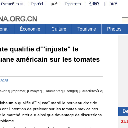
te qualifie d'"injuste" le
uane américain sur les tomates
-2025
A
avoris]
[
Imprimer
]
[Envoyer]
[Commenter]
[
Corriger
] [Caractère:
A
]
nbaum a qualifié d'"injuste" mardi le nouveau droit de
ont l'intention de prélever sur les tomates mexicaines
 le marché intérieur ainsi que davantage de discussions
roblème.