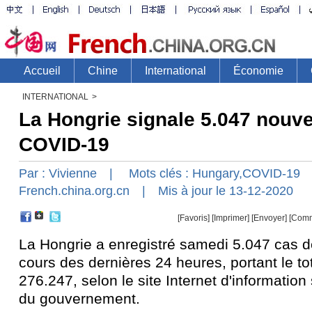
INTERNATIONAL
>
La Hongrie signale 5.047 nouv
COVID-19
Par :
Vivienne
| Mots clés :
Hungary
,
COVID-19
French.china.org.cn
| Mis à jour le 13-12-2020
[Favoris]
[
Imprimer
]
[Envoyer]
[Comm
La Hongrie a enregistré samedi 5.047 cas 
cours des dernières 24 heures, portant le tot
276.247, selon le site Internet d'information
du gouvernement.