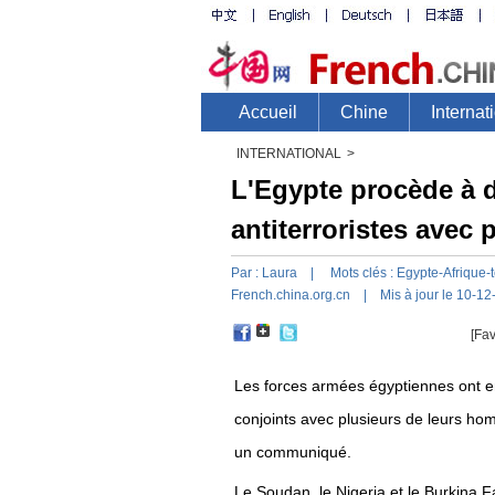
INTERNATIONAL
>
L'Egypte procède à d
antiterroristes avec 
Par :
Laura
| Mots clés :
Egypte-Afrique-
French.china.org.cn
| Mis à jour le 10-12
[Fav
Les forces armées égyptiennes ont en
conjoints avec plusieurs de leurs ho
un communiqué.
Le Soudan, le Nigeria et le Burkina F