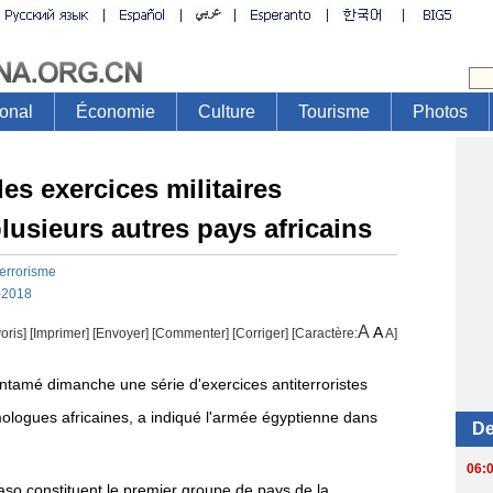
es exercices militaires
plusieurs autres pays africains
terrorisme
-2018
A
A
oris]
[
Imprimer
]
[Envoyer]
[Commenter]
[
Corriger
] [Caractère:
A
]
tamé dimanche une série d'exercices antiterroristes
mologues africaines, a indiqué l'armée égyptienne dans
aso constituent le premier groupe de pays de la