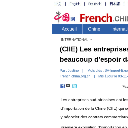
INTERNATIONAL
>
(CIIE) Les entreprise
beaucoup d'espoir da
Par :
Justine
| Mots clés :
SA-Import-Exp
French.china.org.cn
| Mis à jour le 03-11
[Fav
Les entreprises sud-africaines ont les
d'importation de la Chine (CIIE) qui
y négocier des contrats commerciaux
Première exposition d'importation en C