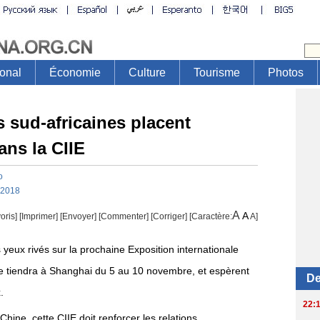
s sud-africaines placent
ns la CIIE
o
-2018
A
A
oris]
[
Imprimer
]
[Envoyer]
[Commenter]
[
Corriger
] [Caractère:
A
]
 yeux rivés sur la prochaine Exposition internationale
 se tiendra à Shanghai du 5 au 10 novembre, et espèrent
.
hine, cette CIIE doit renforcer les relations