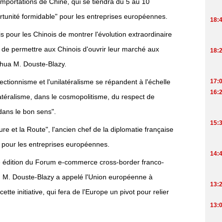
 importations de Chine, qui se tiendra du 5 au 10
tunité formidable" pour les entreprises européennes.
is pour les Chinois de montrer l'évolution extraordinaire
 de permettre aux Chinois d'ouvrir leur marché aux
nhua M. Douste-Blazy.
ectionnisme et l'unilatéralisme se répandent à l'échelle
ilatéralisme, dans le cosmopolitisme, du respect de
 dans le bon sens".
ture et la Route", l'ancien chef de la diplomatie française
té pour les entreprises européennes.
me édition du Forum e-commerce cross-border franco-
is, M. Douste-Blazy a appelé l'Union européenne à
tte initiative, qui fera de l'Europe un pivot pour relier