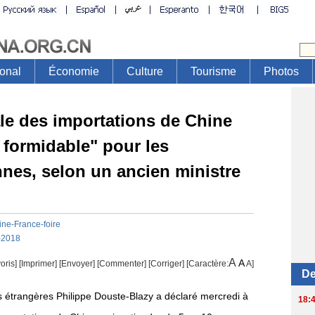
ale des importations de Chine
 formidable" pour les
nes, selon un ancien ministre
ine-France-foire
-2018
A
A
oris]
[
Imprimer
]
[Envoyer]
[Commenter]
[
Corriger
] [Caractère:
A
]
es étrangères Philippe Douste-Blazy a déclaré mercredi à