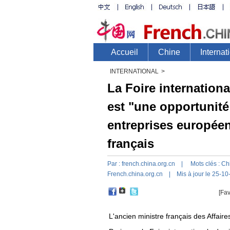
INTERNATIONAL
>
La Foire internation
est "une opportunité
entreprises européen
français
Par :
french.china.org.cn
| Mots clés :
Ch
French.china.org.cn
| Mis à jour le 25-10
[Fav
L'ancien ministre français des Affair