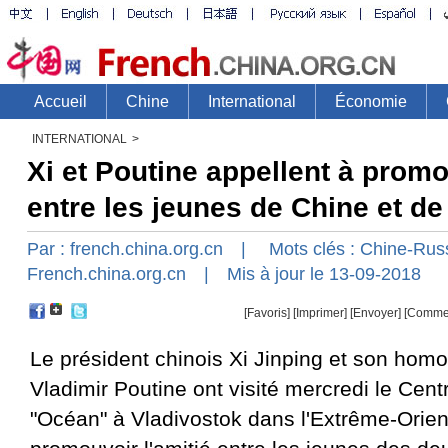
INTERNATIONAL
>
Xi et Poutine appellent à promo
entre les jeunes de Chine et d
Par :
french.china.org.cn
| Mots clés :
Chine-Rus
French.china.org.cn
| Mis à jour le 13-09-2018
[Favoris]
[
Imprimer
]
[Envoyer]
[Comme
Le président chinois Xi Jinping et son hom
Vladimir Poutine ont visité mercredi le Cent
"Océan" à Vladivostok dans l'Extrême-Orient