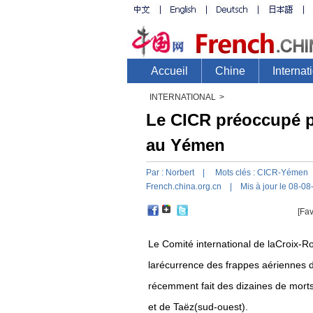
INTERNATIONAL
>
Le CICR préoccupé p
au Yémen
Par :
Norbert
| Mots clés :
CICR-Yémen
French.china.org.cn
| Mis à jour le 08-08
[Fav
Le Comité international de laCroix-R
larécurrence des frappes aériennes d
récemment fait des dizaines de mort
et de Taëz(sud-ouest).