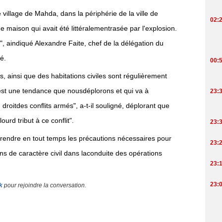
village de Mahda, dans la périphérie de la ville de
ne maison qui avait été littéralementrasée par l'explosion.
t", aindiqué Alexandre Faite, chef de la délégation du
é.
 ainsi que des habitations civiles sont régulièrement
C'est une tendance que nousdéplorons et qui va à
 droitdes conflits armés", a-t-il souligné, déplorant que
ourd tribut à ce conflit".
prendre en tout temps les précautions nécessaires pour
ens de caractère civil dans laconduite des opérations
k
pour rejoindre la conversation.