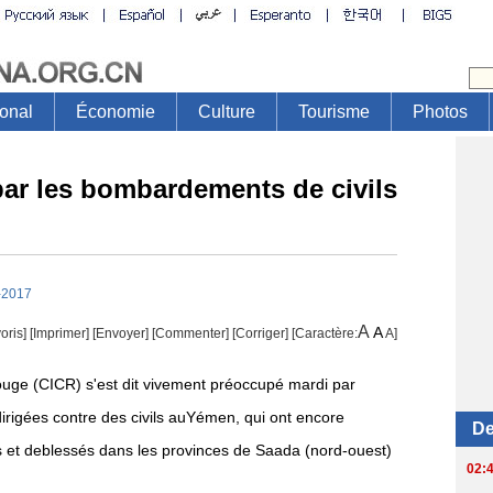
ar les bombardements de civils
-2017
A
A
oris]
[
Imprimer
]
[Envoyer]
[Commenter]
[
Corriger
] [Caractère:
A
]
ouge (CICR) s'est dit vivement préoccupé mardi par
irigées contre des civils auYémen, qui ont encore
s et deblessés dans les provinces de Saada (nord-ouest)