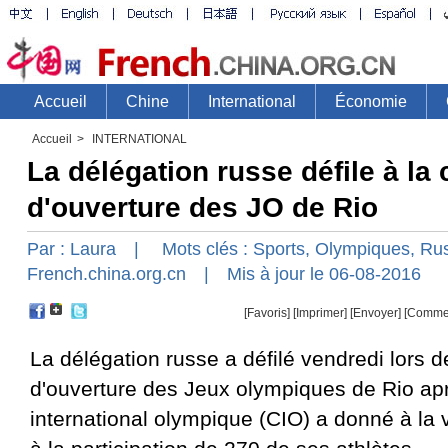
Accueil
>
INTERNATIONAL
La délégation russe défile à la
d'ouverture des JO de Rio
Par :
Laura
| Mots clés :
Sports
,
Olympiques
,
Rus
French.china.org.cn
| Mis à jour le 06-08-2016
[Favoris]
[
Imprimer
]
[Envoyer]
[Comme
La délégation russe a défilé vendredi lors 
d'ouverture des Jeux olympiques de Rio ap
international olympique (CIO) a donné à la v