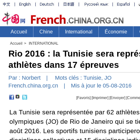
Accueil
>
INTERNATIONAL
Rio 2016 : la Tunisie sera repr
athlètes dans 17 épreuves
Par :
Norbert
| Mots clés :
Tunisie
,
JO
French.china.org.cn
| Mis à jour le 05-08-2016
[Favoris]
[
Imprimer
]
[Envoyer]
[Comme
La Tunisie sera représentée par 62 athlète
olympiques (JO) de Rio de Janeiro qui se t
août 2016. Les sportifs tunisiens participer