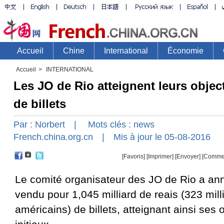
Accueil
>
INTERNATIONAL
Les JO de Rio atteignent leurs objec
de billets
Par :
Norbert
| Mots clés :
news
French.china.org.cn
| Mis à jour le 05-08-2016
[Favoris]
[
Imprimer
]
[Envoyer]
[Comme
Le comité organisateur des JO de Rio a ann
vendu pour 1,045 milliard de reais (323 mill
américains) de billets, atteignant ainsi ses 