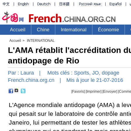
Accueil
>
INTERNATIONAL
L'AMA rétablit l'accréditation d
antidopage de Rio
Par :
Laura
| Mots clés :
Sports
,
JO
,
dopage
French.china.org.cn
| Mis à jour le 21-07-2016
[Favoris]
[
Imprimer
]
[Envoyer]
[Comme
L'Agence mondiale antidopage (AMA) a lev
qui pesait sur le laboratoire de contrôle an
Janeiro, lui permettant de tester les athlète