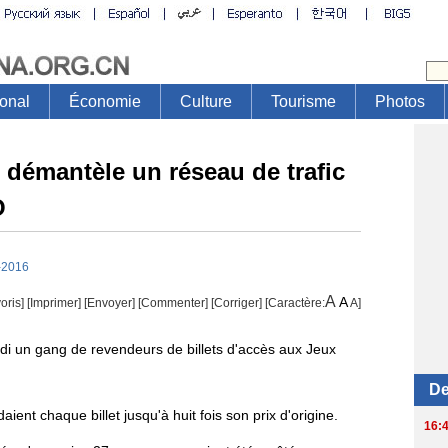
e démantèle un réseau de trafic
O
-2016
A
A
oris]
[
Imprimer
]
[Envoyer]
[Commenter]
[
Corriger
] [Caractère:
A
]
udi un gang de revendeurs de billets d'accès aux Jeux
ient chaque billet jusqu'à huit fois son prix d'origine.