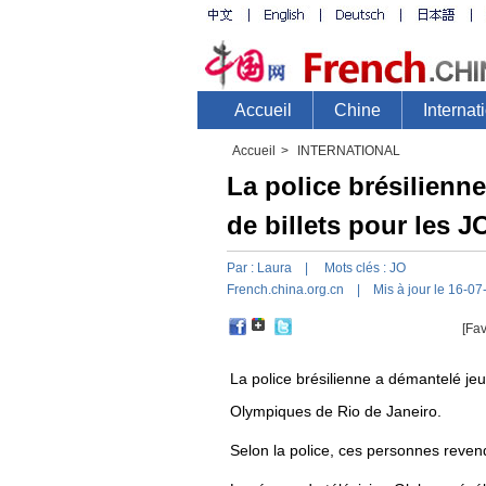
Accueil
>
INTERNATIONAL
La police brésilienn
de billets pour les J
Par :
Laura
| Mots clés :
JO
French.china.org.cn
| Mis à jour le 16-07
[Fav
La police brésilienne a démantelé je
Olympiques de Rio de Janeiro.
Selon la police, ces personnes revenda