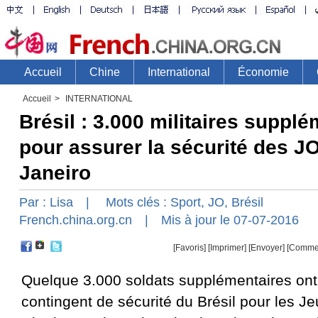
Accueil
>
INTERNATIONAL
Brésil : 3.000 militaires suppl
pour assurer la sécurité des J
Janeiro
Par :
Lisa
| Mots clés :
Sport
,
JO
,
Brésil
French.china.org.cn
| Mis à jour le 07-07-2016
[Favoris]
[
Imprimer
]
[Envoyer]
[Comme
Quelque 3.000 soldats supplémentaires ont
contingent de sécurité du Brésil pour les J