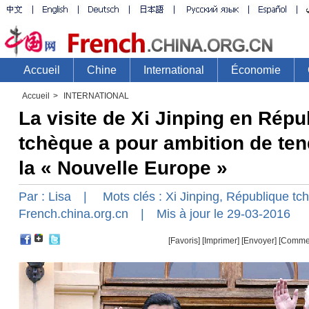
Accueil
>
INTERNATIONAL
La visite de Xi Jinping en Répu
tchèque a pour ambition de ten
la « Nouvelle Europe »
Par :
Lisa
| Mots clés :
Xi Jinping
,
République tc
French.china.org.cn
| Mis à jour le 29-03-2016
[Favoris]
[
Imprimer
]
[Envoyer]
[Comme