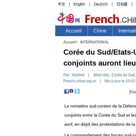
Accueil
>
INTERNATIONAL
Corée du Sud/Etats-Un
conjoints auront lieu
Par :
Norbert
| Mots clés :
Corée du Sud
,
French.china.org.cn
| Mis à jour le 10-02
[Fav
Le ministère sud-coréen de la Défense
conjoints entre la Corée du Sud et les
avril, en dépit des protestations de
Le commandement des forces sud-cor