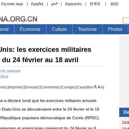
is: les exercices militaires
 du 24 février au 18 avril
US
,
exercice
-2014
A
A
oris]
[
Imprimer
]
[Envoyer]
[Commenter]
[
Corriger
] [Caractère:
A
]
 a déclaré lundi que les exercices militaires annuels
 Etats-Unis se dérouleraient entre le 24 février et le 18
 la République populaire démocratique de Corée (RPDC).
éennes et américaines mèneront du 24 février au 6