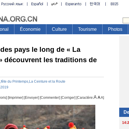
des pays le long de « La
» découvrent les traditions de
,fête
du
Printemps,La
Ceinture
et
la
Route
-2019
A
A
oris]
[
Imprimer
]
[Envoyer]
[Commenter]
[
Corriger
] [Caractère:
A
]