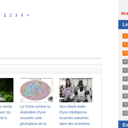
1
2
3
4
>