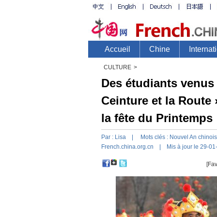
CULTURE
>
Des étudiants venus 
Ceinture et la Route 
la fête du Printemps
Par :
Lisa
| Mots clés :
Nouvel
An
chinois
French.china.org.cn
| Mis à jour le 29-01
[Fav