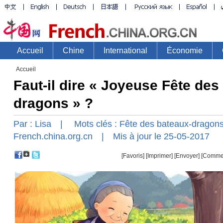
Accueil
Faut-il dire « Joyeuse Fête des
dragons » ?
Par :
Lisa
| Mots clés :
Fête
des
bateaux-dragon
French.china.org.cn
| Mis à jour le 25-05-2017
[Favoris]
[
Imprimer
]
[Envoyer]
[Comme