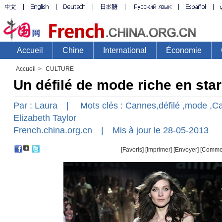
Accueil
>
CULTURE
Un défilé de mode riche en sta
Par :
Laura
| Mots clés :
Cannes,défilé
,mode
,Ca
Elizabeth
Taylor
French.china.org.cn
| Mis à jour le 28-05-2013
[Favoris]
[
Imprimer
]
[Envoyer]
[Comme