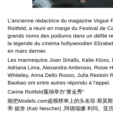
L'ancienne rédactrice du magazine
Vogue
F
Roitfeld, a réuni en marge du Festival de C
grands noms des podiums dans un défilé 
la légende du cinéma hollywoodien Elizabe
en mars dernier.
Les mannequins Joan Smalls, Kalie Kloss, 
Adriana Lima, Alexandra Ambrosio, Rosie H
Whiteley, Anna Dello Russo, Julia Restoin R
Baobao ont entre autres répondu à l'appel.
Carine Roitfeld戛纳举办"黄金秀"
能把Models.com超模榜单上的头名琼·斯
蒂·妮舍 (Kati Nescher) ,阿德瑞娜·利玛