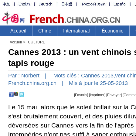
Accueil
>
CULTURE
Cannes 2013 : un vent chinois s
tapis rouge
Par :
Norbert
| Mots clés :
Cannes
2013,vent
chi
French.china.org.cn
| Mis à jour le 25-05-2013
[Favoris]
[
Imprimer
]
[Envoyer]
[Comme
Le 15 mai, alors que le soleil brillait sur la Cr
s'est brutalement couvert, et des pluies dil
déversées sur Cannes vers la fin de l'après
intempéries n'ont pas suffi à saper enthous