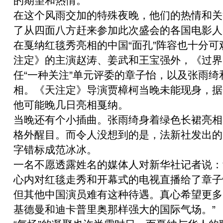
的期望和热情。
在这个风雨交加的特殊夜晚，他们的热情和关
了从四面八方赶来参加此次盛会的各国电影人
在戛纳红毯秀亮相的中国“面孔”阵容也十分可
注定》的主演赵涛、姜武和王宝强外，《过界
任“一种关注”单元评委的章子怡，以及张雨绮
相。《天注定》导演贾樟柯当晚未能现身，据
他可能晚几日亮相戛纳。
当晚还有个小插曲。张雨绮身着绿色长裙亮相
格外醒目。而令人没想到的是，法新社发出的
字错标成范冰冰。
一名不愿透露姓名的媒体人对新华社记者说：
心内对红毯走秀和开幕式的电视直播给了章子
但其他中国演员难有这种待遇。真心希望更多
基德曼和迪卡普里奥那样强大的国际气场。”