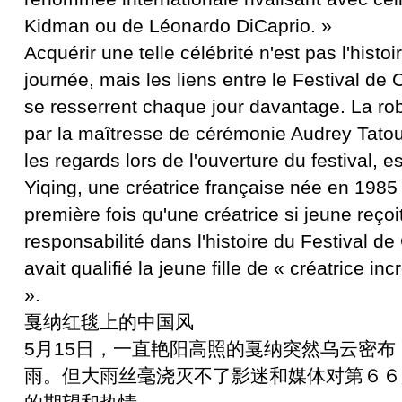
Kidman ou de Léonardo DiCaprio. »
Acquérir une telle célébrité n'est pas l'histo
journée, mais les liens entre le Festival de
se resserrent chaque jour davantage. La ro
par la maîtresse de cérémonie Audrey Tatou,
les regards lors de l'ouverture du festival, e
Yiqing, une créatrice française née en 1985 à
première fois qu'une créatrice si jeune reçoit
responsabilité dans l'histoire du Festival d
avait qualifié la jeune fille de « créatrice 
».
戛纳红毯上的中国风
5月15日，一直艳阳高照的戛纳突然乌云密
雨。但大雨丝毫浇灭不了影迷和媒体对第６６