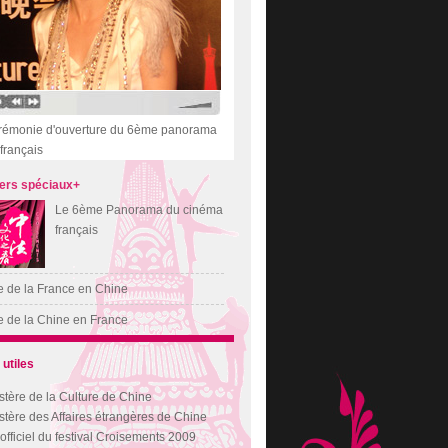
rémonie d'ouverture du 6ème panorama
 français
ers spéciaux+
Le 6ème Panorama du cinéma
français
 de la France en Chine
 de la Chine en France
 utiles
stère de la Culture de Chine
stère des Affaires étrangères de Chine
 officiel du festival Croisements 2009