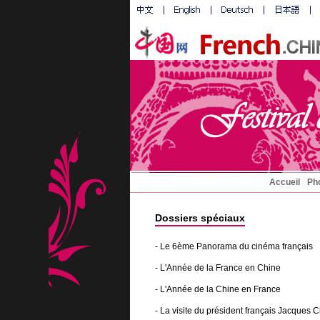
Accueil
Ph
Dossiers spéciaux
-
Le 6ème Panorama du cinéma français
-
L'Année de la France en Chine
-
L'Année de la Chine en France
-
La visite du président français Jacques 