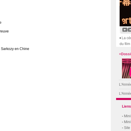
e
preuve
•
La cé
du film
as Sarkozy en Chine
+Dossi
L'Année
L'Année
Liens
-
Mini
-
Mini
-
Site