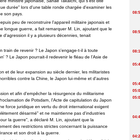
ère ministre japonaise, Sanae Takaichi, qui s'est dite
ongue durée" lors d'une table ronde chargée d'examiner les
de son pays.
puis peu de reconstruire l'appareil militaire japonais et
e longue guerre, a fait remarquer M. Lin, ajoutant que le
 d'agression il y a plusieurs décennies, tenait
en train de revenir ? Le Japon s'engage-t-il à toute
ion' ? Le Japon pourrait-il redevenir le fléau de l'Asie de
on et de leur expansion au siècle dernier, les militaristes
orribles contre la Chine, le Japon lui-même et d'autres
ssion et afin d'empêcher la résurgence du militarisme
 Proclamation de Potsdam, l'Acte de capitulation du Japon
e force juridique en vertu du droit international exigent
plètement désarmé" et ne maintienne pas d'industries
our la guerre", a déclaré M. Lin, ajoutant que la
ement des restrictions strictes concernant la puissance
érance et son droit à la guerre.