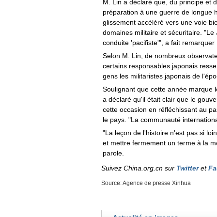
M. Lin a déclaré que, du principe et 
préparation à une guerre de longue h
glissement accéléré vers une voie bi
domaines militaire et sécuritaire. "L
conduite 'pacifiste'", a fait remarquer
Selon M. Lin, de nombreux observate
certains responsables japonais resse
gens les militaristes japonais de l'ép
Soulignant que cette année marque l
a déclaré qu'il était clair que le gou
cette occasion en réfléchissant au pas
le pays. "La communauté international
"La leçon de l'histoire n'est pas si lo
et mettre fermement un terme à la mo
parole.
Suivez China.org.cn sur
Twitter
et
Fa
Source: Agence de presse Xinhua