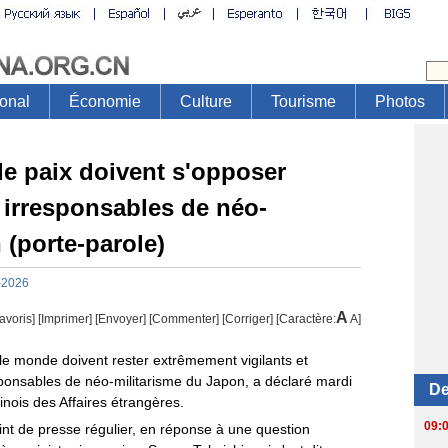
de paix doivent s'opposer
 irresponsables de néo-
 (porte-parole)
-2026
A
avoris]
[
Imprimer
]
[Envoyer]
[Commenter]
[
Corriger
] [Caractère:
A
]
 le monde doivent rester extrêmement vigilants et
ponsables de néo-militarisme du Japon, a déclaré mardi
inois des Affaires étrangères.
int de presse régulier, en réponse à une question