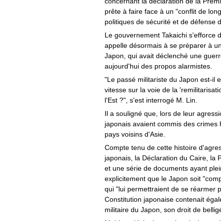
concernant la déclaration de la Premi
prête à faire face à un "conflit de l
politiques de sécurité et de défense 
Le gouvernement Takaichi s'efforce de
appelle désormais à se préparer à un
Japon, qui avait déclenché une guerre
aujourd'hui des propos alarmistes.
"Le passé militariste du Japon est-il 
vitesse sur la voie de la 'remilitarisat
l'Est ?", s'est interrogé M. Lin.
Il a souligné que, lors de leur agressi
japonais avaient commis des crimes h
pays voisins d'Asie.
Compte tenu de cette histoire d'agre
japonais, la Déclaration du Caire, la
et une série de documents ayant plein
explicitement que le Japon soit "com
qui "lui permettraient de se réarmer p
Constitution japonaise contenait égal
militaire du Japon, son droit de bellig