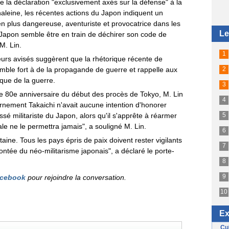
de la déclaration "exclusivement axés sur la défense" à la
aleine, les récentes actions du Japon indiquent un
en plus dangereuse, aventuriste et provocatrice dans les
e Japon semble être en train de déchirer son code de
 M. Lin.
urs avisés suggèrent que la rhétorique récente de
mble fort à de la propagande de guerre et rappelle aux
oque de la guerre.
e 80e anniversaire du début des procès de Tokyo, M. Lin
vernement Takaichi n'avait aucune intention d'honorer
sé militariste du Japon, alors qu'il s'apprête à réarmer
e ne le permettra jamais", a souligné M. Lin.
intaine. Tous les pays épris de paix doivent rester vigilants
ntée du néo-militarisme japonais", a déclaré le porte-
cebook
pour rejoindre la conversation.