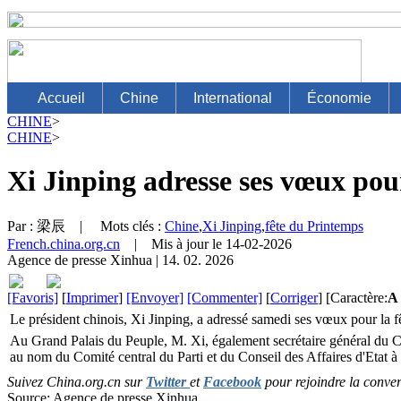
CHINE
>
CHINE
>
Xi Jinping adresse ses vœux pour
Par :
梁辰
| Mots clés :
Chine
,
Xi Jinping
,
fête du Printemps
French.china.org.cn
| Mis à jour le 14-02-2026
Agence de presse Xinhua
|
14. 02. 2026
[Favoris]
[
Imprimer
]
[Envoyer]
[Commenter]
[
Corriger
] [Caractère:
A
Le président chinois, Xi Jinping, a adressé samedi ses vœux pour la f
Au Grand Palais du Peuple, M. Xi, également secrétaire général du Co
au nom du Comité central du Parti et du Conseil des Affaires d'Etat à t
Suivez China.org.cn sur
Twitter
et
Facebook
pour rejoindre la conver
Source: Agence de presse Xinhua