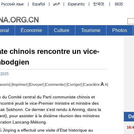
te chinois rencontre un vice-
mbodgien
-2025
A
avoris]
[
Imprimer
]
[Envoyer]
[Commenter]
[
Corriger
] [Caractère:
A
]
 du Comité central du Parti communiste chinois et
ncontré jeudi le vice-Premier ministre et ministre des
ak Sokhonn. Ce dernier s'est rendu à Anning, dans la
st), pour assister à la dixième réunion des ministres
pération Lancang-Mékong.
Xi Jinping a effectué une visite d'Etat historique au