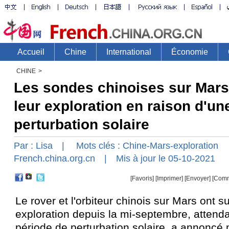
CHINE
>
Les sondes chinoises sur Mar
leur exploration en raison d'un
perturbation solaire
Par :
Lisa
| Mots clés :
Chine-Mars-exploration
French.china.org.cn
| Mis à jour le 05-10-2021
[Favoris]
[
Imprimer
]
[Envoyer]
[Comm
Le rover et l'orbiteur chinois sur Mars ont 
exploration depuis la mi-septembre, attendan
période de perturbation solaire, a annoncé 