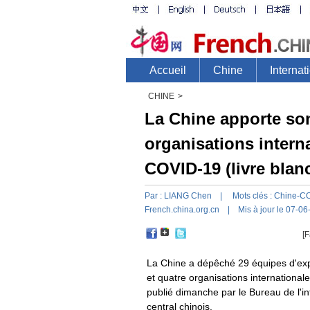
CHINE
>
La Chine apporte son
organisations intern
COVID-19 (livre blan
Par :
LIANG Chen
| Mots clés :
Chine-CO
French.china.org.cn
| Mis à jour le 07-06
[F
La Chine a dépêché 29 équipes d'expe
et quatre organisations internationale
publié dimanche par le Bureau de l'i
central chinois.