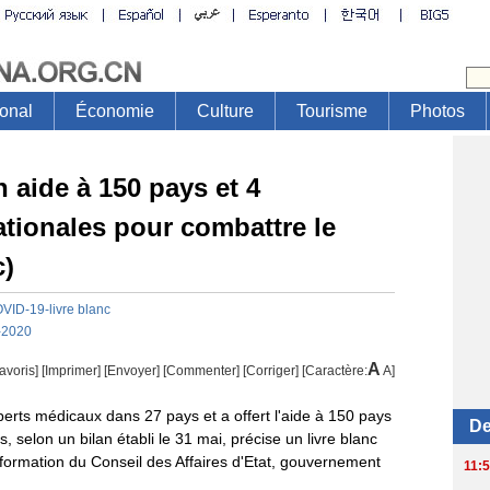
 aide à 150 pays et 4
ationales pour combattre le
c)
VID-19-livre blanc
-2020
A
avoris]
[
Imprimer
]
[Envoyer]
[Commenter]
[
Corriger
] [Caractère:
A
]
rts médicaux dans 27 pays et a offert l'aide à 150 pays
s, selon un bilan établi le 31 mai, précise un livre blanc
nformation du Conseil des Affaires d'Etat, gouvernement