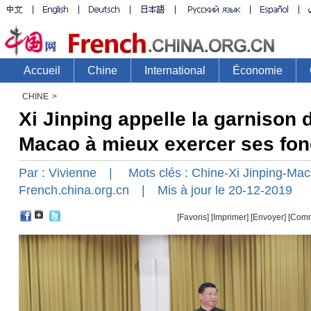
CHINE
>
Xi Jinping appelle la garnison 
Macao à mieux exercer ses fon
Par :
Vivienne
| Mots clés :
Chine-Xi Jinping-Ma
French.china.org.cn
| Mis à jour le 20-12-2019
[Favoris]
[
Imprimer
]
[Envoyer]
[Comm