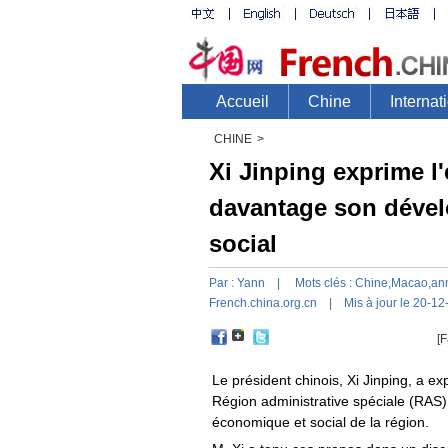
CHINE
>
Xi Jinping exprime l
davantage son déve
social
Par :
Yann
| Mots clés :
Chine
,
Macao
,
ann
French.china.org.cn
| Mis à jour le 20-12
[F
Le président chinois, Xi Jinping, a e
Région administrative spéciale (RAS
économique et social de la région.