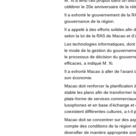
M. Xi a tenu ces propos dans un disc
célébrer le 20e anniversaire de la ré
Il a exhorté le gouvernement de la R
gouvernance de la région.
Il a appelé à des efforts solides afin
selon la loi de la RAS de Macao et d'ac
Les technologies informatiques, dont
le mode de la gestion du gouvernemen
le processus de décision du gouverne
efficaces, a indiqué M. Xi.
Il a exhorté Macao à aller de l'avan
son économie.
Macao doit renforcer la planification
stable les plans afin de transformer l
plate-forme de services commerciaux 
lusophones et en base d'échange et d
coexistent différentes cultures, a-t-il 
Macao doit se concentrer sur des asp
compte des conditions de la région e
diversifier de manière appropriée so