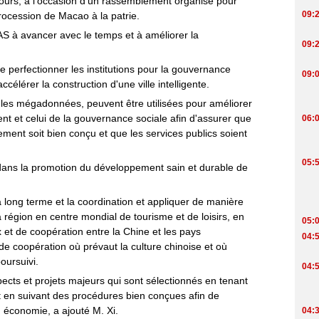
ours, à l'occasion d'un rassemblement organisé pour
trocession de Macao à la patrie.
AS à avancer avec le temps et à améliorer la
 de perfectionner les institutions pour la gouvernance
célérer la construction d'une ville intelligente.
 les mégadonnées, peuvent être utilisées pour améliorer
t et celui de la gouvernance sociale afin d'assurer que
ment soit bien conçu et que les services publics soient
t dans la promotion du développement sain et durable de
 à long terme et la coordination et appliquer de manière
a région en centre mondial de tourisme et de loisirs, en
et de coopération entre la Chine et les pays
e coopération où prévaut la culture chinoise et où
poursuivi.
ects et projets majeurs qui sont sélectionnés en tenant
t en suivant des procédures bien conçues afin de
n économie, a ajouté M. Xi.