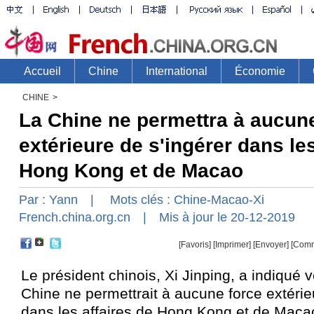
CHINE
>
La Chine ne permettra à aucun
extérieure de s'ingérer dans les
Hong Kong et de Macao
Par :
Yann
| Mots clés :
Chine-Macao-Xi
French.china.org.cn
| Mis à jour le 20-12-2019
[Favoris]
[
Imprimer
]
[Envoyer]
[Comm
Le président chinois, Xi Jinping, a indiqué 
Chine ne permettrait à aucune force extérie
dans les affaires de Hong Kong et de Maca