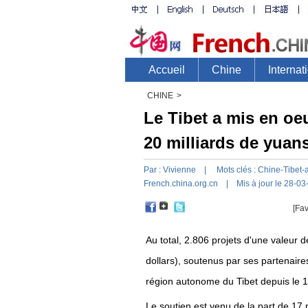
CHINE
>
Le Tibet a mis en oe
20 milliards de yuan
Par :
Vivienne
| Mots clés :
Chine-Tibet-
French.china.org.cn
| Mis à jour le 28-03
[Fav
Au total, 2.806 projets d'une valeur d
dollars), soutenus par ses partenaire
région autonome du Tibet depuis le 1
Le soutien est venu de la part de 17 p