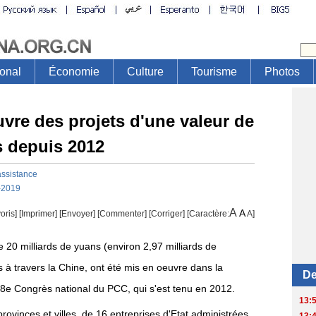
uvre des projets d'une valeur de
s depuis 2012
assistance
-2019
A
A
oris]
[
Imprimer
]
[Envoyer]
[Commenter]
[
Corriger
] [Caractère:
A
]
e 20 milliards de yuans (environ 2,97 milliards de
s à travers la Chine, ont été mis en oeuvre dans la
8e Congrès national du PCC, qui s'est tenu en 2012.
rovinces et villes, de 16 entreprises d'Etat administrées