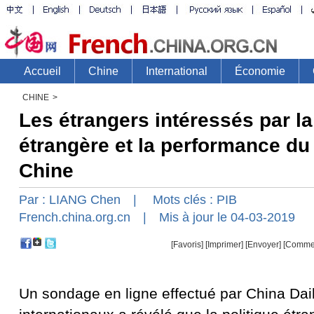
CHINE
>
Les étrangers intéressés par la
étrangère et la performance du 
Chine
Par :
LIANG Chen
| Mots clés :
PIB
French.china.org.cn
| Mis à jour le 04-03-2019
[Favoris]
[
Imprimer
]
[Envoyer]
[Comme
Un sondage en ligne effectué par China Dai