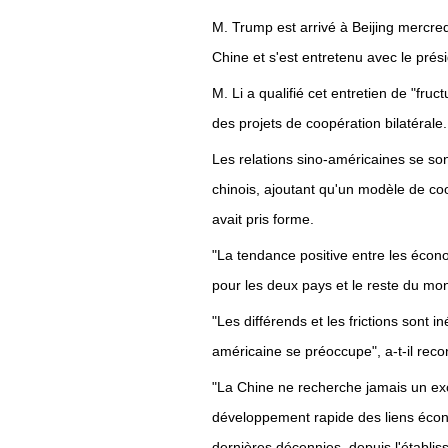
M. Trump est arrivé à Beijing mercredi
Chine et s'est entretenu avec le prési
M. Li a qualifié cet entretien de "fr
des projets de coopération bilatérale.
Les relations sino-américaines se so
chinois, ajoutant qu'un modèle de co
avait pris forme.
"La tendance positive entre les écon
pour les deux pays et le reste du mon
"Les différends et les frictions sont in
américaine se préoccupe", a-t-il reco
"La Chine ne recherche jamais un ex
développement rapide des liens éco
dernières décennies, depuis l'établis