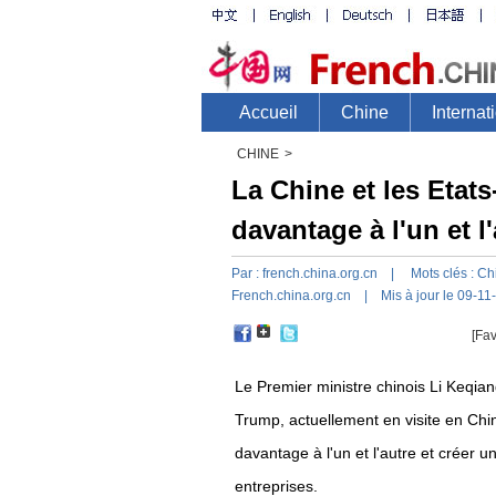
CHINE
>
La Chine et les Etats
davantage à l'un et l
Par :
french.china.org.cn
| Mots clés :
Ch
French.china.org.cn
| Mis à jour le 09-11
[Fav
Le Premier ministre chinois Li Keqian
Trump, actuellement en visite en Chin
davantage à l'un et l'autre et créer
entreprises.