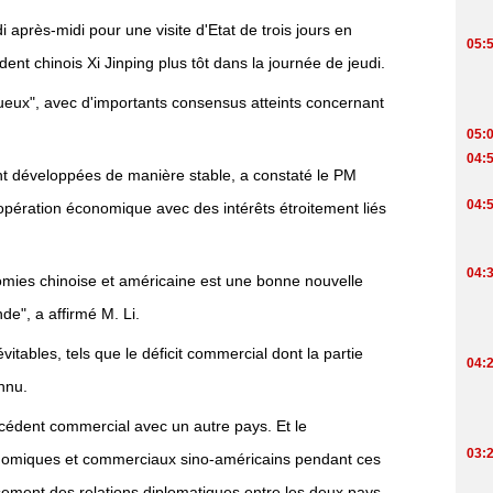
 après-midi pour une visite d'Etat de trois jours en
dent chinois Xi Jinping plus tôt dans la journée de jeudi.
uctueux", avec d'importants consensus atteints concernant
nt développées de manière stable, a constaté le PM
opération économique avec des intérêts étroitement liés
omies chinoise et américaine est une bonne nouvelle
de", a affirmé M. Li.
évitables, tels que le déficit commercial dont la partie
nnu.
cédent commercial avec un autre pays. Et le
nomiques et commerciaux sino-américains pendant ces
sement des relations diplomatiques entre les deux pays,