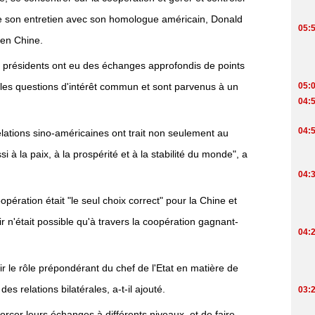
s de son entretien avec son homologue américain, Donald
 en Chine.
x présidents ont eu des échanges approfondis de points
et les questions d'intérêt commun et sont parvenus à un
ations sino-américaines ont trait non seulement au
 à la paix, à la prospérité et à la stabilité du monde", a
pération était "le seul choix correct" pour la Chine et
ir n'était possible qu'à travers la coopération gagnant-
ir le rôle prépondérant du chef de l'Etat en matière de
 relations bilatérales, a-t-il ajouté.
rcer leurs échanges à différents niveaux, et de faire