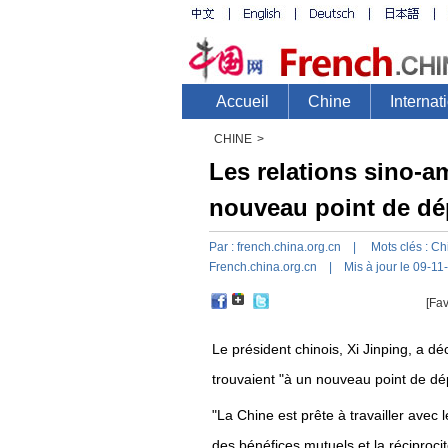
CHINE
>
Les relations sino-a
nouveau point de dép
Par :
french.china.org.cn
| Mots clés :
Ch
French.china.org.cn
| Mis à jour le 09-11
[Fav
Le président chinois, Xi Jinping, a dé
trouvaient "à un nouveau point de dép
"La Chine est prête à travailler avec
des bénéfices mutuels et la réciprocit