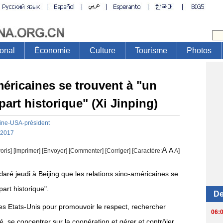
méricaines se trouvent à "un
art historique" (Xi Jinping)
ine-USA-président
-2017
A
A
oris]
[
Imprimer
]
[Envoyer]
[Commenter]
[
Corriger
] [Caractère:
A
]
claré jeudi à Beijing que les relations sino-américaines se
art historique".
 les Etats-Unis pour promouvoir le respect, rechercher
é, se concentrer sur la coopération et gérer et contrôler