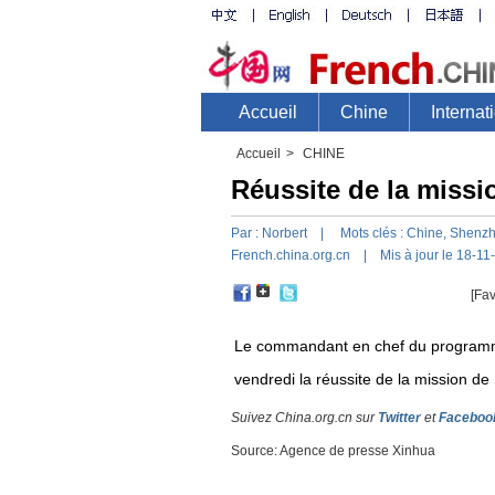
Accueil
>
CHINE
Réussite de la miss
Par :
Norbert
| Mots clés :
Chine
,
Shenz
French.china.org.cn
| Mis à jour le 18-11
[Fav
Le commandant en chef du programme
vendredi la réussite de la mission d
Suivez China.org.cn sur
Twitter
et
Faceboo
Source: Agence de presse Xinhua