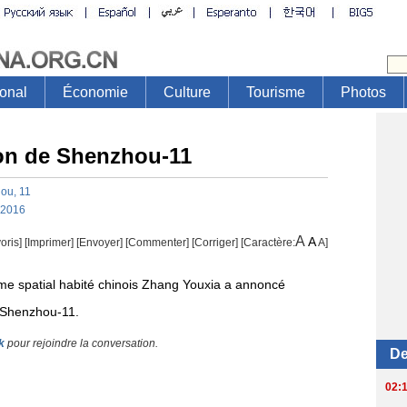
ion de Shenzhou-11
hou
,
11
-2016
A
A
oris]
[
Imprimer
]
[Envoyer]
[Commenter]
[
Corriger
] [Caractère:
A
]
 spatial habité chinois Zhang Youxia a annoncé
e Shenzhou-11.
k
pour rejoindre la conversation.