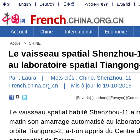
Accueil
>
CHINE
Le vaisseau spatial Shenzhou-
au laboratoire spatial Tiangong
Par :
Laura
| Mots clés :
Chine
,
Shenzhou
,
11
French.china.org.cn
| Mis à jour le 19-10-2016
[Favoris]
[
Imprimer
]
[Envoyer]
[Comme
Le vaisseau spatial habité Shenzhou-11 a r
matin son amarrage automatisé au laboratoi
orbite Tiangong-2, a-t-on appris du Centre 