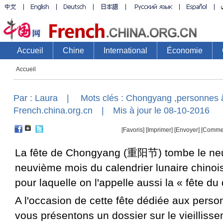
Accueil
Par :
Laura
| Mots clés :
Chongyang
,
personnes 
French.china.org.cn
| Mis à jour le 08-10-2016
[Favoris]
[
Imprimer
]
[Envoyer]
[Comme
La fête de Chongyang (重阳节) tombe le neu
neuvième mois du calendrier lunaire chinois.
pour laquelle on l'appelle aussi la « fête du
A l'occasion de cette fête dédiée aux pers
vous présentons un dossier sur le vieillisse