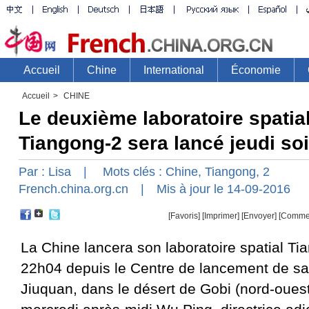
Accueil
>
CHINE
Le deuxième laboratoire spatia
Tiangong-2 sera lancé jeudi soi
Par :
Lisa
| Mots clés :
Chine
,
Tiangong
,
2
French.china.org.cn
| Mis à jour le 14-09-2016
[Favoris]
[
Imprimer
]
[Envoyer]
[Comme
La Chine lancera son laboratoire spatial Ti
22h04 depuis le Centre de lancement de sat
Jiuquan, dans le désert de Gobi (nord-oues