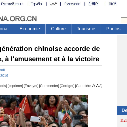
génération chinoise accorde de
, à l'amusement et à la victoire
ball
-2016
A
A
oris]
[
Imprimer
]
[Envoyer]
[Commenter]
[
Corriger
] [Caractère:
A
]