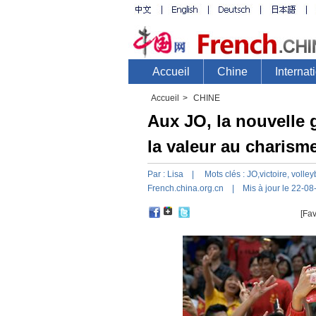
Accueil
>
CHINE
Aux JO, la nouvelle 
la valeur au charisme
Par :
Lisa
| Mots clés :
JO
,
victoire
,
volley
French.china.org.cn
| Mis à jour le 22-08
[Fav