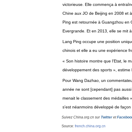
victorieuse. Elle commença à entraîne
Chine aux JO de Beijing en 2008 et à
Ping est retournée à Guangzhou en C
Evergrande. Et en 2013, elle se mit à 
Lang Ping occupe une position unique
chinois et elle a eu une expérience fr
« Son histoire montre que l'Etat, le m
développement des sports », estime 
Pour Wang Dazhao, un commentateur s
année ne sont [cependant] pas aussi
menait le classement des médailles »
s'est néanmoins développé de façon 
Suivez China.org.cn sur
Twitter
et
Faceboo
Source:
french.china.org.cn