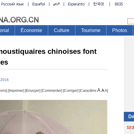
moustiquaires chinoises font
tes
-2016
A
A
oris]
[
Imprimer
]
[Envoyer]
[Commenter]
[
Corriger
] [Caractère:
A
]