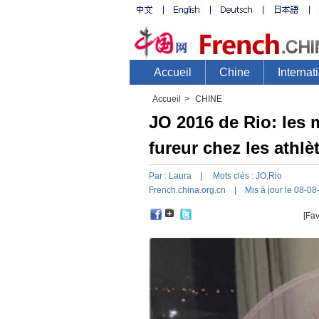
Accueil
>
CHINE
JO 2016 de Rio: les 
fureur chez les athlè
Par :
Laura
| Mots clés :
JO
,
Rio
French.china.org.cn
| Mis à jour le 08-08
[Fav