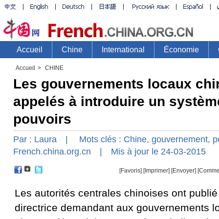
Accueil
>
CHINE
Les gouvernements locaux chi
appelés à introduire un système
pouvoirs
Par :
Laura
| Mots clés :
Chine
,
gouvernement
,
p
French.china.org.cn
| Mis à jour le 24-03-2015
[Favoris]
[
Imprimer
]
[Envoyer]
[Comme
Les autorités centrales chinoises ont publié
directrice demandant aux gouvernements lo