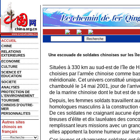
ACCUEIL
CHINE
RELATIONS
Une escouade de soldates chinoises sur les île
EXTERIEURES
ECONOMIE
Situées à 330 km au sud-est de l'île de H
CULTURE
SCIENCE ET
choisies par l'armée chinoise comme base
EDUCATION
méridionale. Cet univers constitué uniq
SOCIETE
chamboulé le 14 mai 2001, jour de l'arri
ANALYSES
de la marine chinoise dont le but est de s
PROTECTION DE
L'ENVIRONNEMENT
Depuis, les femmes soldats travaillent au
TOURISME
CHINOIS D'OUTRE-
homologues masculins à la construction et
MER
De ces soldates ne craignant aucune épre
PERSONNALITES
tireuses d'élite et dix lauréates des conco
Autres sites
remplissant leurs missions avec un grand
chinois en
elles apportent la bonne humeur par leur
français
Ces jeunes et charmantes soldates ont été