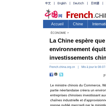
ÉCONOMIE
>
La Chine espère que
environnement équita
investissements chi
French.china.org.cn
| Mis à jour le 08-07
[F
Le ministre chinois du Commerce, Wa
partie néerlandaise créera un environ
entreprises chinoises investissant aux
chaînes industrielle et d'approvisi
presse publié mercredi par le minist