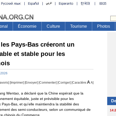
 les Pays-Bas créeront un
ble et stable pour les
nois
-2026
A
avoris]
[
Imprimer
]
[Envoyer]
[Commenter]
[
Corriger
] [Caractère:
A
]
ng Wentao, a déclaré que la Chine espérait que la
nement équitable, juste et prévisible pour les
 Pays-Bas, et qu'elle maintiendra la stabilité des
onnement des semi-conducteurs, selon un communiqué de
ère chinois du Commerce.