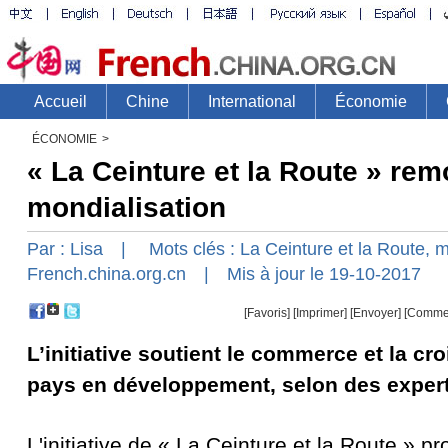
ÉCONOMIE
>
« La Ceinture et la Route » rem
mondialisation
Par :
Lisa
| Mots clés :
La
Ceinture
et
la
Route,
m
French.china.org.cn
| Mis à jour le 19-10-2017
[Favoris]
[
Imprimer
]
[Envoyer]
[Comme
L’initiative soutient le commerce et la cr
pays en développement, selon des exper
L'initiative de « La Ceinture et la Route » p