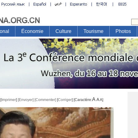
A
A
[
Imprimer
]
[Envoyer]
[Commenter]
[
Corriger
] [Caractère:
A
]