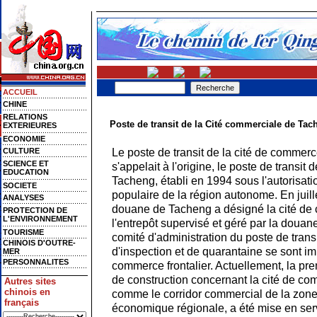
ACCUEIL
CHINE
RELATIONS
Poste de transit de la Cité commerciale de Tac
EXTERIEURES
ECONOMIE
Le poste de transit de la cité de commerc
CULTURE
SCIENCE ET
s'appelait à l'origine, le poste de transit
EDUCATION
Tacheng, établi en 1994 sous l'autorisa
SOCIETE
populaire de la région autonome. En juill
ANALYSES
douane de Tacheng a désigné la cité de
PROTECTION DE
L'ENVIRONNEMENT
l'entrepôt supervisé et géré par la douane,
TOURISME
comité d'administration du poste de transi
CHINOIS D'OUTRE-
d'inspection et de quarantaine se sont im
MER
PERSONNALITES
commerce frontalier. Actuellement, la pr
de construction concernant la cité de co
Autres sites
chinois en
comme le corridor commercial de la zone
français
économique régionale, a été mise en ser